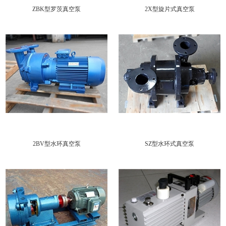
深
泵
ZBK型罗茨真空泵
2X型旋片式真空泵
泵
水
井
隔
污|
泵
膜
螺
浆
泵|
杆
泵|
真
磁
泵|
砂
空
力
消
油
泵
泵|
泵|
防
泵
成
真
混
泵|
套
空
柴
流
消
供
机
油
泵
防
一
2BV型水环真空泵
SZ型水环式真空泵
水
组
机
供
体
设
水
水
化
备
泵
设
预
机
备
制
组
泵