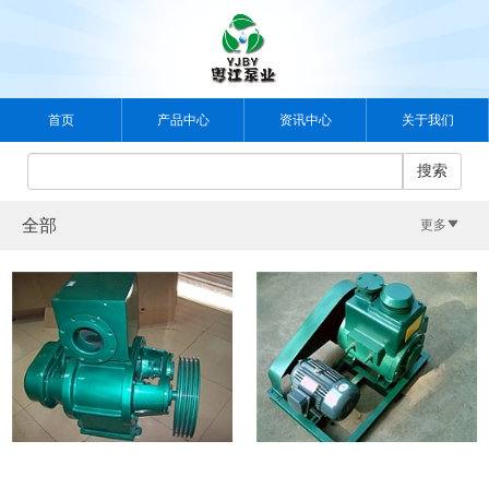
分
首页
产品中心
资讯中心
关于我们
类
案例中心
视频中心
人力资源
联系我们
搜索
选
全部
更多
择
离
心
管
泵
道
潜
泵|
水
化
自
泵|
工
吸
污