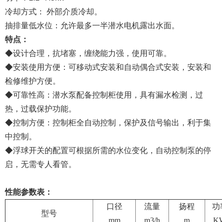
冷却方式： 外部介质冷却。
抽排量低水位：允许最多一半潜水电机露出水面。
特点：
◆设计合理，抗堵塞，缠绕能力强，使用可靠。
◆安装使用方便：可移动式安装和自动偶合式安装，安装和
检修维护方便。
◆可靠性高：潜水泵配备控制柜使用，具有漏水检测，过
热，过载保护功能。
◆控制方便：控制柜全自动控制，保护及信号输出，利于集
中控制。
◆浮球开关的配置可根据所需的水位变化，自动控制泵的停
启，无需专人看管。
性能参数表：
口径
流量
扬程
功
型号
mm
m3/h
m
K