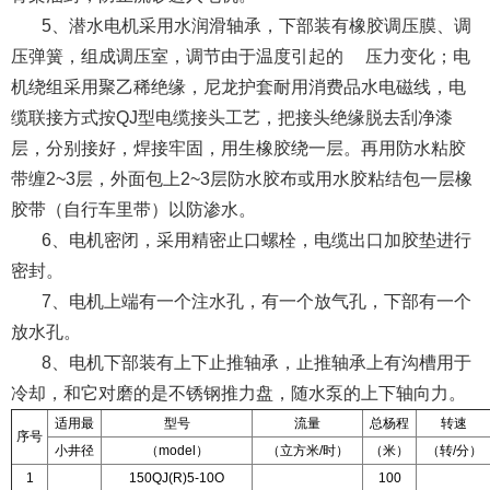
5、潜水电机采用水润滑轴承，下部装有橡胶调压膜、调
压弹簧，组成调压室，调节由于温度引起的 压力变化；电
机绕组采用聚乙稀绝缘，尼龙护套耐用消费品水电磁线，电
缆联接方式按QJ型电缆接头工艺，把接头绝缘脱去刮净漆
层，分别接好，焊接牢固，用生橡胶绕一层。再用防水粘胶
带缠2~3层，外面包上2~3层防水胶布或用水胶粘结包一层橡
胶带（自行车里带）以防渗水。
6、电机密闭，采用精密止口螺栓，电缆出口加胶垫进行
密封。
7、电机上端有一个注水孔，有一个放气孔，下部有一个
放水孔。
8、电机下部装有上下止推轴承，止推轴承上有沟槽用于
冷却，和它对磨的是不锈钢推力盘，随水泵的上下轴向力。
适用最
型号
流量
总杨程
转速
序号
小井径
（model）
（立方米/时）
（米）
（转/分）
1
150QJ(R)5-10O
100