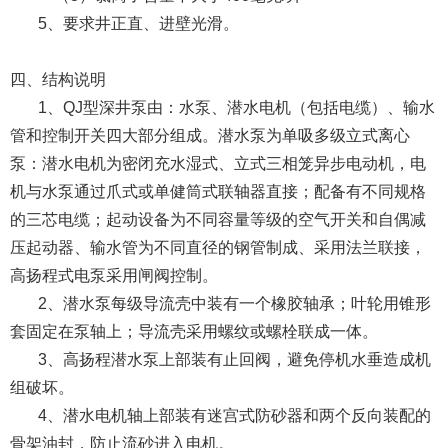
5、要求井正直、进壁光滑。
四、结构说明
1、QJ型深井泵由：水泵、潜水电机（包括电缆）、输水
管和控制开关四大部分组成。潜水泵为单吸多级立式离心
泵：潜水电机为密闭充水湿式、立式三相笼异步电动机，电
机与水泵通过爪式或单健筒式联轴器直接；配备有不同规格
的三芯电缆；起动设备为不同容量等级的空气开关和自偶减
压起动器、输水管为不同直径的钢管制成、采用法兰联接，
高扬程式电泵采用闸阀控制。
2、潜水泵每级导流壳中装有一个橡胶轴承；叶轮用锥形
套固定在泵轴上；导流壳采用螺纹或螺栓联成一体。
3、高扬程潜水泵上部装有止回阀，避免停机水垂造成机
组破坏。
4、潜水电机轴上部装有迷宫式防砂器和两个反向装配的
骨架油封，防止流砂进入电机。