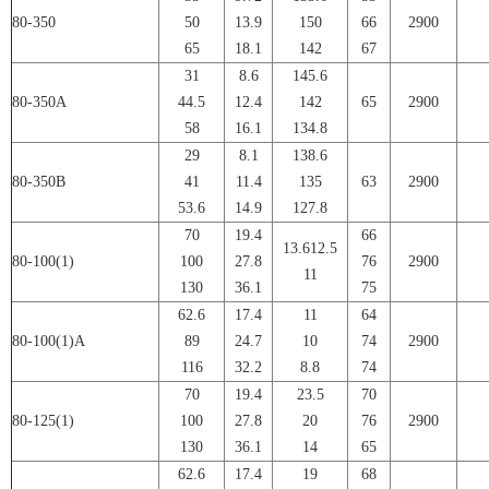
80-350
50
13.9
150
66
2900
65
18.1
142
67
31
8.6
145.6
80-350A
44.5
12.4
142
65
2900
58
16.1
134.8
29
8.1
138.6
80-350B
41
11.4
135
63
2900
53.6
14.9
127.8
70
19.4
66
13.612.5
80-100(1)
100
27.8
76
2900
11
130
36.1
75
62.6
17.4
11
64
80-100(1)A
89
24.7
10
74
2900
116
32.2
8.8
74
70
19.4
23.5
70
80-125(1)
100
27.8
20
76
2900
130
36.1
14
65
62.6
17.4
19
68