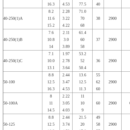
16.3
4.53
77.5
40
8.2
2.28
71.0
40-250(1)A
11.6
3.22
70
38
2900
15.2
4.22
68
7.6
2.11
61.4
40-250(1)B
10.8
3.0
60
37
2900
14
3.89
58
7.1
1.97
53.2
40-250(1)C
10.0
2.78
52
36
2900
13.1
3.64
50.4
8.8
2.44
13.6
55
50-100
12.5
3.47
12.5
62
2900
16.3
4.53
11.3
60
8
2.22
11
50-100A
11
3.05
10
60
2900
14.5
4.03
9
8.8
2.44
21.5
49
50-125
12.5
3.74
20
58
2900