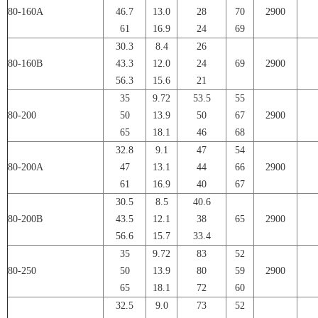
80-160A
46.7
13.0
28
70
2900
61
16.9
24
69
30.3
8.4
26
80-160B
43.3
12.0
24
69
2900
56.3
15.6
21
35
9.72
53.5
55
80-200
50
13.9
50
67
2900
65
18.1
46
68
32.8
9.1
47
54
80-200A
47
13.1
44
66
2900
61
16.9
40
67
30.5
8.5
40.6
80-200B
43.5
12.1
38
65
2900
56.6
15.7
33.4
35
9.72
83
52
80-250
50
13.9
80
59
2900
65
18.1
72
60
32.5
9.0
73
52