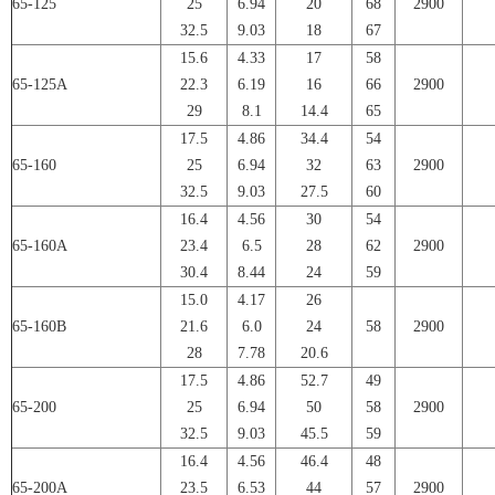
65-125
25
6.94
20
68
2900
32.5
9.03
18
67
15.6
4.33
17
58
65-125A
22.3
6.19
16
66
2900
29
8.1
14.4
65
17.5
4.86
34.4
54
65-160
25
6.94
32
63
2900
32.5
9.03
27.5
60
16.4
4.56
30
54
65-160A
23.4
6.5
28
62
2900
30.4
8.44
24
59
15.0
4.17
26
65-160B
21.6
6.0
24
58
2900
28
7.78
20.6
17.5
4.86
52.7
49
65-200
25
6.94
50
58
2900
32.5
9.03
45.5
59
16.4
4.56
46.4
48
65-200A
23.5
6.53
44
57
2900