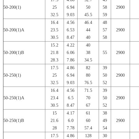
50-200(1)
25
6.94
50
58
2900
32.5
9.03
45.5
59
16.4
4.56
46.4
48
50-200(1)A
23.5
6.53
44
57
2900
30.5
8.47
40
58
15.2
4.22
40
50-200(1)B
21.8
6.06
38
55
2900
28.3
7.86
34.5
17.5
4.86
82
39
50-250(1)
25
6.94
80
50
2900
32.5
9.03
76.5
52
16.4
4.56
71.5
39
50-250(1)A
23.4
6.5
70
50
2900
30.5
8.47
67
52
15
4.17
61
38
50-250(1)B
21.6
6.0
60
49
2900
28
7.78
57.4
54
17.5
4.86
128
30