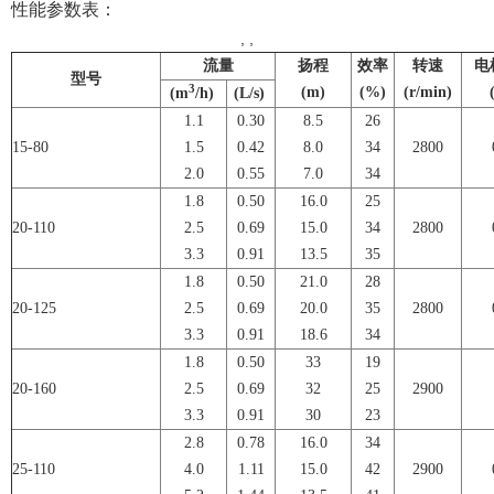
性能参数表：
, ,
流量
扬程
效率
转速
电
型号
3
(m)
(%)
(r/min)
(m
/h)
(L/s)
1.1
0.30
8.5
26
15-80
1.5
0.42
8.0
34
2800
2.0
0.55
7.0
34
1.8
0.50
16.0
25
20-110
2.5
0.69
15.0
34
2800
3.3
0.91
13.5
35
1.8
0.50
21.0
28
20-125
2.5
0.69
20.0
35
2800
3.3
0.91
18.6
34
1.8
0.50
33
19
20-160
2.5
0.69
32
25
2900
3.3
0.91
30
23
2.8
0.78
16.0
34
25-110
4.0
1.11
15.0
42
2900