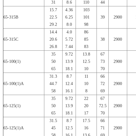
31
8.6
110
44
15.7
4.36
103
65-315B
22.5
6.25
101
39
2900
29.2
8.0
98
14.4
4.0
86
65-315C
20.6
5.72
85
38
2900
26.8
7.44
83
35
9.72
13.8
67
65-100(1)
50
13.9
12.5
73
2900
65
18.1
10
70
31.3
8.7
11
66
65-100(1)A
44.7
12.4
10
72
2900
58
16.1
8
69
35
9.72
22
67
65-125(1)
50
13.9
20
72.5
2900
65
18.1
17
70
31.5
8.7
17.5
66
65-125(1)A
45
12.5
16
71
2900
58
16.1
13.6
69