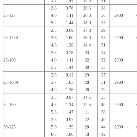
5.2
1.44
13.5
41
2.8
0.78
20.6
28
25-125
4.0
1.11
20.0
36
2900
5.2
1.44
18.0
35
2.5
0.69
17.0
29
25-125A
3.6
1.00
16.0
35
2900
4.6
1.28
14.4
31
2.8
0.78
33
24
25-160
4.0
1.11
32
32
2900
5.2
1.44
30
33
2.6
0.12
29
27
25-160A
3.7
1.03
28
31
2900
4.9
1.36
26
29
3.5
0.97
14.5
35
32-100
4.5
1.24
12.5
40
2900
5.3
1.47
11
38
3.5
0.97
22
40
30-125
5.0
1.39
20
44
2900
6.5
1.80
18
42