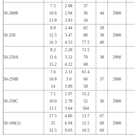
7.5
2.08
37
50-200B
10.6
2.94
36
44
2900
13.8
3.83
34
8.8
2.44
82
29
50-250
12.5
3.47
80
38
2900
16.3
4.53
77.5
40
8.2
2.28
71.5
50-250A
11.6
3.22
70
38
2900
15.2
4.22
68
7.6
2.11
61.4
50-250B
10.8
3.0
60
37
2900
14
3.89
58
7.1
1.97
53.2
50-250C
10.0
2.78
52
36
2900
13.1
3.64
504
17.5
4.86
13.7
67
50-100(1)
25
6.94
12.5
69
2900
32.5
9.03
10.5
69