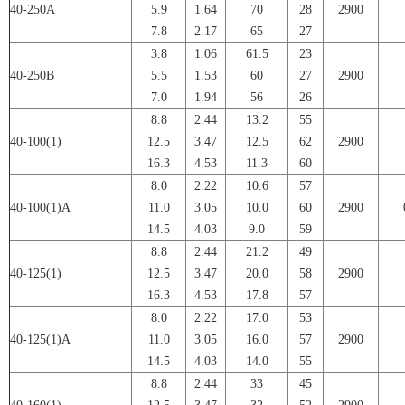
40-250A
5.9
1.64
70
28
2900
7.8
2.17
65
27
3.8
1.06
61.5
23
40-250B
5.5
1.53
60
27
2900
7.0
1.94
56
26
8.8
2.44
13.2
55
40-100(1)
12.5
3.47
12.5
62
2900
16.3
4.53
11.3
60
8.0
2.22
10.6
57
40-100(1)A
11.0
3.05
10.0
60
2900
14.5
4.03
9.0
59
8.8
2.44
21.2
49
40-125(1)
12.5
3.47
20.0
58
2900
16.3
4.53
17.8
57
8.0
2.22
17.0
53
40-125(1)A
11.0
3.05
16.0
57
2900
14.5
4.03
14.0
55
8.8
2.44
33
45