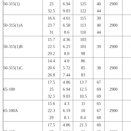
50-315(1)
25
6.94
125
40
2900
32.5
9.03
122
44
16.6
4.61
115
30
50-315(1)A
23.7
6.58
113
40
2900
31
8.6
110
44
15.7
4.36
103
50-315(1)B
22.5
6.25
101
39
2900
29.2
8.0
98
14.4
4.0
86
50-315(1)C
20.6
5.72
85
38
2900
26.8
7.44
83
17.5
4.86
13.7
67
65-100
25
6.94
12.5
69
2900
32.5
9.03
10.5
69
15.6
4.3
11
65
65-100A
22.3
6.19
10
67
2900
29
8.1
8.4
68
17.5
4.86
21.5
60