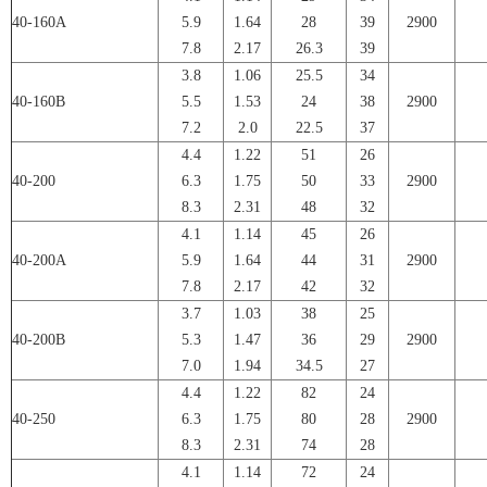
40-160A
5.9
1.64
28
39
2900
7.8
2.17
26.3
39
3.8
1.06
25.5
34
40-160B
5.5
1.53
24
38
2900
7.2
2.0
22.5
37
4.4
1.22
51
26
40-200
6.3
1.75
50
33
2900
8.3
2.31
48
32
4.1
1.14
45
26
40-200A
5.9
1.64
44
31
2900
7.8
2.17
42
32
3.7
1.03
38
25
40-200B
5.3
1.47
36
29
2900
7.0
1.94
34.5
27
4.4
1.22
82
24
40-250
6.3
1.75
80
28
2900
8.3
2.31
74
28
4.1
1.14
72
24