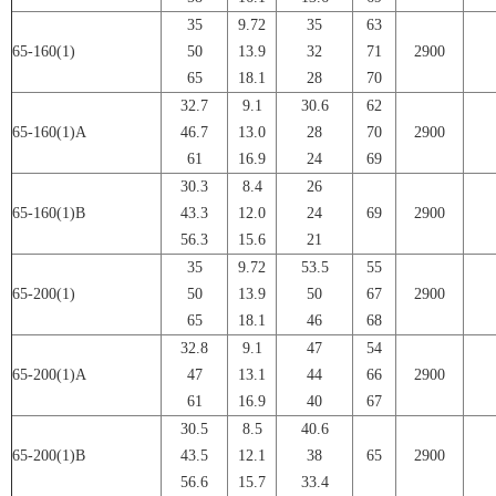
35
9.72
35
63
65-160(1)
50
13.9
32
71
2900
65
18.1
28
70
32.7
9.1
30.6
62
65-160(1)A
46.7
13.0
28
70
2900
61
16.9
24
69
30.3
8.4
26
65-160(1)B
43.3
12.0
24
69
2900
56.3
15.6
21
35
9.72
53.5
55
65-200(1)
50
13.9
50
67
2900
65
18.1
46
68
32.8
9.1
47
54
65-200(1)A
47
13.1
44
66
2900
61
16.9
40
67
30.5
8.5
40.6
65-200(1)B
43.5
12.1
38
65
2900
56.6
15.7
33.4