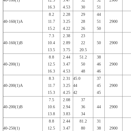
40-160(1)
12.5
3.47
32
52
2900
16.3
4.53
30
51
8.2
2.28
29
44
40-160(1)A
11.7
3.25
28
51
2900
15.2
4.22
26
50
7.3
2.38
23
40-160(1)B
10.4
2.89
22
50
2900
13.5
3.75
20.5
8.8
2.44
51.2
38
40-200(1)
12.5
3.47
50
46
2900
16.3
4.53
48
46
8.3
2.31
45.0
37
40-200(1)A
11.7
3.25
44
45
2900
15.3
4.25
42
45
7.5
2.08
37
40-200(1)B
10.6
2.94
36
44
2900
13.8
3.83
34
8.8
2.44
81.2
31
40-250(1)
12.5
3.47
80
38
2900