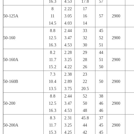
16.3
4.53
17.8
57
8
2.22
17
50-125A
11
3.05
16
57
2900
14.5
4.03
14
8.8
2.44
33
45
50-160
12.5
3.47
32
52
2900
16.3
4.53
30
51
8.2
2.28
29
44
50-160A
11.7
3.25
28
51
2900
15.2
4.22
26
50
7.3
2.38
23
50-160B
10.4
2.89
22
50
2900
13.5
3.75
20.5
8.8
2.44
52
38
50-200
12.5
3.47
50
46
2900
16.3
4.53
48
46
8.3
2.31
45.8
37
50-200A
11.7
3.25
44
45
2900
15.3
4.25
42
45