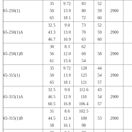
35
9.72
83
52
65-250(1)
50
13.9
80
59
2900
65
18.1
72
60
32.5
9.0
73
52
65-250(1)A
43.3
13.0
70
59
2900
46.7
16.9
63
60
30
8.3
62
65-250(1)B
56
12.0
60
58
2900
61
15.6
54
35
9.72
128
44
65-315(1)
50
13.9
125
54
2900
65
18.1
121
57
32.5
9.0
112.6
43
65-315(1)A
46.5
12.9
110
54
2900
60.5
16.8
106.4
57
31
8.6
102.5
65-315(1)B
44.5
12.4
100
53
2900
58
16.1
98