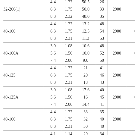
4.4
1.22
50.5
26
32-200(1)
6.3
1.75
50.0
33
2900
8.3
2.32
48.0
35
4.4
1.22
13.2
48
40-100
6.3
1.75
12.5
54
2900
8.3
2.31
11.3
53
3.9
1.08
10.6
48
40-100A
5.6
1.56
10.0
52
2900
7.4
2.06
9.0
50
4.4
1.22
21
41
40-125
6.3
1.75
20
46
2900
8.3
2.31
18
43
3.9
1.08
17.6
40
40-125A
5.6
1.56
16
45
2900
7.4
2.06
14.4
41
4.4
1.22
33
35
40-160
6.3
1.75
32
40
2900
8.3
2.31
30
40
4.1
1.14
29
34