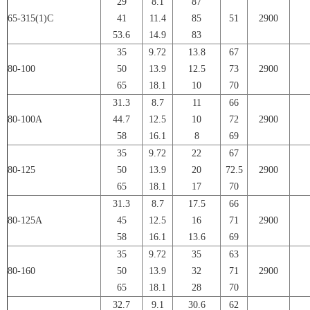
29
8.1
87
65-315(1)C
41
11.4
85
51
2900
53.6
14.9
83
35
9.72
13.8
67
80-100
50
13.9
12.5
73
2900
65
18.1
10
70
31.3
8.7
11
66
80-100A
44.7
12.5
10
72
2900
58
16.1
8
69
35
9.72
22
67
80-125
50
13.9
20
72.5
2900
65
18.1
17
70
31.3
8.7
17.5
66
80-125A
45
12.5
16
71
2900
58
16.1
13.6
69
35
9.72
35
63
80-160
50
13.9
32
71
2900
65
18.1
28
70
32.7
9.1
30.6
62