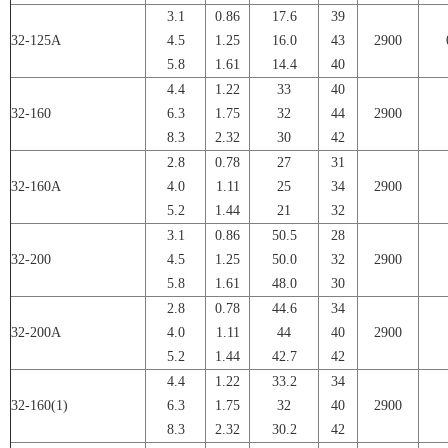
3.1
0.86
17.6
39
32-125A
4.5
1.25
16.0
43
2900
5.8
1.61
14.4
40
4.4
1.22
33
40
32-160
6.3
1.75
32
44
2900
8.3
2.32
30
42
2.8
0.78
27
31
32-160A
4.0
1.11
25
34
2900
5.2
1.44
21
32
3.1
0.86
50.5
28
32-200
4.5
1.25
50.0
32
2900
5.8
1.61
48.0
30
2.8
0.78
44.6
34
32-200A
4.0
1.11
44
40
2900
5.2
1.44
42.7
42
4.4
1.22
33.2
34
32-160(1)
6.3
1.75
32
40
2900
8.3
2.32
30.2
42