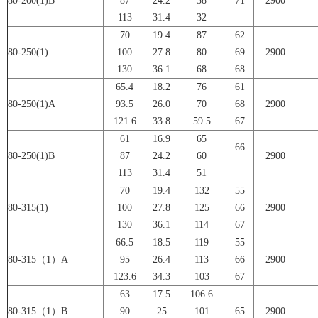
80-200(1)B
87
24.2
38
71
2900
113
31.4
32
70
19.4
87
62
80-250(1)
100
27.8
80
69
2900
130
36.1
68
68
65.4
18.2
76
61
80-250(1)A
93.5
26.0
70
68
2900
121.6
33.8
59.5
67
61
16.9
65
66
80-250(1)B
87
24.2
60
2900
113
31.4
51
70
19.4
132
55
80-315(1)
100
27.8
125
66
2900
130
36.1
114
67
66.5
18.5
119
55
80-315（1）A
95
26.4
113
66
2900
123.6
34.3
103
67
63
17.5
106.6
80-315（1）B
90
25
101
65
2900