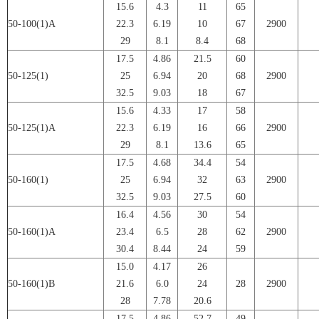
15.6
4.3
11
65
50-100(1)A
22.3
6.19
10
67
2900
29
8.1
8.4
68
17.5
4.86
21.5
60
50-125(1)
25
6.94
20
68
2900
32.5
9.03
18
67
15.6
4.33
17
58
50-125(1)A
22.3
6.19
16
66
2900
29
8.1
13.6
65
17.5
4.68
34.4
54
50-160(1)
25
6.94
32
63
2900
32.5
9.03
27.5
60
16.4
4.56
30
54
50-160(1)A
23.4
6.5
28
62
2900
30.4
8.44
24
59
15.0
4.17
26
50-160(1)B
21.6
6.0
24
28
2900
28
7.78
20.6
17.5
4.86
52.7
49