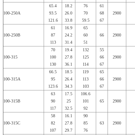
65.4
18.2
76
61
100-250A
93.5
26.0
70
68
2900
121.6
33.8
59.5
67
61
16.9
65
100-250B
87
24.2
60
66
2900
113
31.4
51
70
19.4
132
55
100-315
100
27.8
125
66
2900
130
36.1
114
67
66.5
18.5
119
65
100-315A
95
26.4
113
66
2900
123.6
34.3
103
67
63
17.5
106.6
100-315B
90
25
101
65
2900
117
32.5
92
58
16.1
90
100-315C
82
27.8
85
63
2900
107
29.7
76