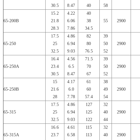
30.5
8.47
40
58
15.2
4.22
40
65-200B
21.8
6.06
38
55
2900
28.3
7.86
34.5
17.5
4.86
82
39
65-250
25
6.94
80
50
2900
32.5
9.03
76.5
52
16.4
4.56
71.5
39
65-250A
23.4
6.5
70
50
2900
30.5
8.47
67
52
15
4.17
61
38
65-250B
21.6
6.0
60
49
2900
28
7.78
57.4
54
17.5
4.86
127
32
65-315
25
6.94
125
40
2900
32.5
9.03
122
44
16.6
4.61
115
32
65-315A
23.7
6.58
113
40
2900