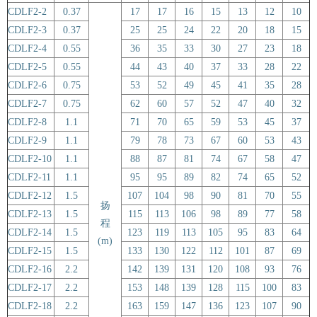
CDLF2-2
0.37
17
17
16
15
13
12
10
CDLF2-3
0.37
25
25
24
22
20
18
15
CDLF2-4
0.55
36
35
33
30
27
23
18
CDLF2-5
0.55
44
43
40
37
33
28
22
CDLF2-6
0.75
53
52
49
45
41
35
28
CDLF2-7
0.75
62
60
57
52
47
40
32
CDLF2-8
1.1
71
70
65
59
53
45
37
CDLF2-9
1.1
79
78
73
67
60
53
43
CDLF2-10
1.1
88
87
81
74
67
58
47
CDLF2-11
1.1
95
95
89
82
74
65
52
CDLF2-12
1.5
107
104
98
90
81
70
55
扬
CDLF2-13
1.5
115
113
106
98
89
77
58
程
CDLF2-14
1.5
123
119
113
105
95
83
64
(m)
CDLF2-15
1.5
133
130
122
112
101
87
69
CDLF2-16
2.2
142
139
131
120
108
93
76
CDLF2-17
2.2
153
148
139
128
115
100
83
CDLF2-18
2.2
163
159
147
136
123
107
90