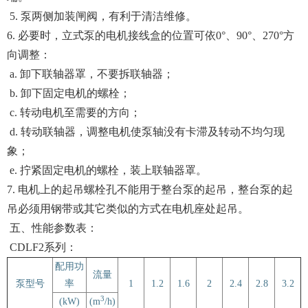
5. 泵两侧加装闸阀，有利于清洁维修。
6. 必要时，立式泵的电机接线盒的位置可依0°、90°、270°方
向调整：
a. 卸下联轴器罩，不要拆联轴器；
b. 卸下固定电机的螺栓；
c. 转动电机至需要的方向；
d. 转动联轴器，调整电机使泵轴没有卡滞及转动不均匀现
象；
e. 拧紧固定电机的螺栓，装上联轴器罩。
7. 电机上的起吊螺栓孔不能用于整台泵的起吊，整台泵的起
吊必须用钢带或其它类似的方式在电机座处起吊。
五、性能参数表：
CDLF2系列：
配用功
流量
泵型号
率
1
1.2
1.6
2
2.4
2.8
3.2
3
(kW)
(m
/h)