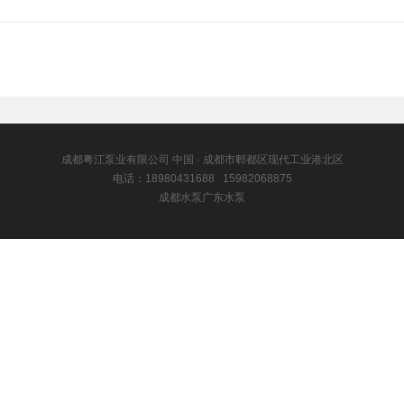
成都粤江泵业有限公司 中国 · 成都市郫都区现代工业港北区
电话：18980431688 15982068875
成都水泵广东水泵