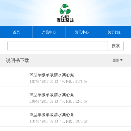
分
首页
产品中心
资讯中心
关于我们
类
案例中心
视频中心
人力资源
联系我们
搜索
选
说明书下载
更多
择
IS型单级单吸清水离心泵
1.87M
/
2017-09-13
/
已下载：3171
次
说
明
IS型单级单吸清水离心泵
资
书
0.96M
/
2017-09-13
/
已下载：3245
次
料
给
下
下
IS型单级单吸清水离心泵
排
载
载
1.31M
/
2017-09-13
/
已下载：3075
次
水